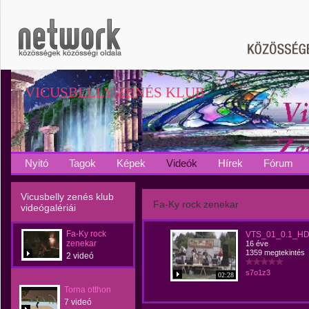
VICUSBELLY ZENÉS KLUB
Nyitó
Tagok
Képek
Videók
Hírek
Fórum
Vicusbelly zenés klub
Fa-Ky rock zenekar
videógalériái
Fa-Ky rock
VTS_01_0.1_H
zenekar
16 éve
1359 megtekintés
2 videó
s7o1z3
02:28
Torna otthon
7 videó