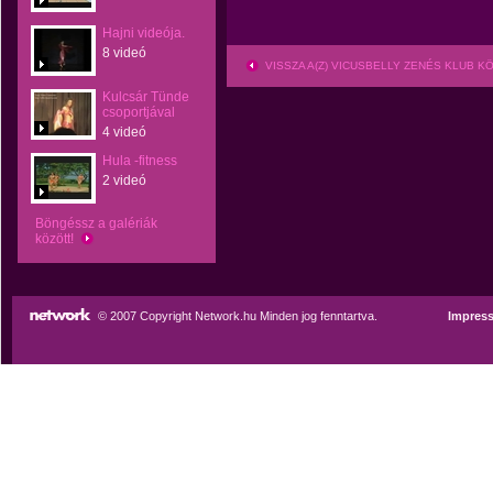
Hajni videója.
8 videó
VISSZA A(Z) VICUSBELLY ZENÉS KLUB 
Kulcsár Tünde
csoportjával
4 videó
Hula -fitness
2 videó
Böngéssz a galériák
között!
© 2007 Copyright Network.hu Minden jog fenntartva.
Impres