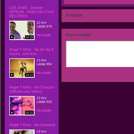
LES JUMO - Zoomer -
OFFICIAL VIDEO HD OYAS
Értékeld!
RECORDS
12 éve
Látták:879
Kommentáld!
Vicusbelly
03:28
Angel Y Khriz - Na De Na ft.
Gocho, John Eric
13 éve
Látták:954
Vicusbelly
03:22
Angel Y Khriz - My Corazon
(Official Lyric Video)
13 éve
Látták:926
Vicusbelly
03:35
Angel Y Khriz - Me Enamoré
13 éve