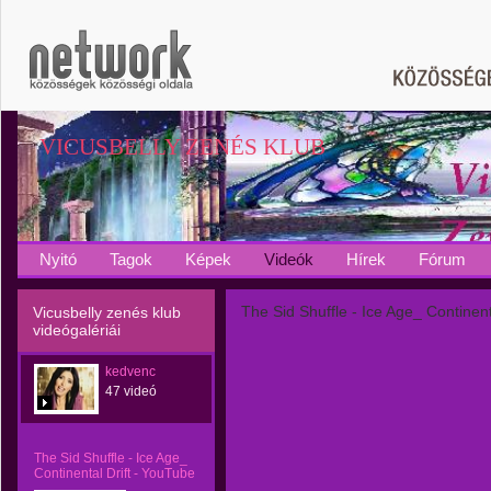
VICUSBELLY ZENÉS KLUB
Nyitó
Tagok
Képek
Videók
Hírek
Fórum
The Sid Shuffle - Ice Age_ Continent
Vicusbelly zenés klub
videógalériái
kedvenc
47 videó
The Sid Shuffle - Ice Age_
Continental Drift - YouTube