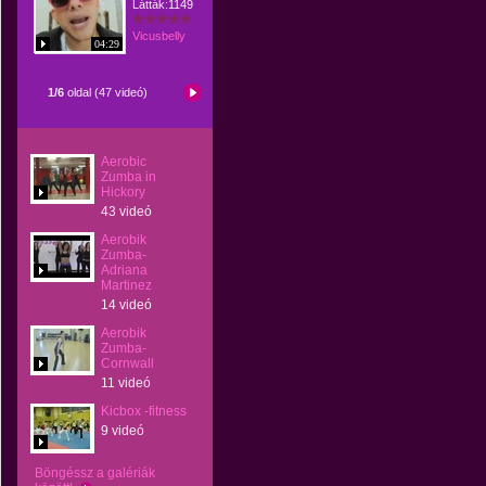
Látták:1149
Vicusbelly
04:29
1/6
oldal (47 videó)
Aerobic
Zumba in
Hickory
43 videó
Aerobik
Zumba-
Adriana
Martinez
14 videó
Aerobik
Zumba-
Cornwall
11 videó
Kicbox -fitness
9 videó
Böngéssz a galériák