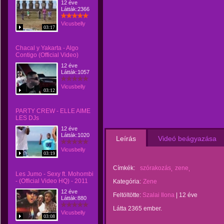
12 éve
Látták:2366
Vicusbelly
03:17
Chacal y Yakarta - Algo
Contigo (Official Video)
12 éve
Látták:1057
Vicusbelly
03:12
PARTY CREW - ELLE AIME
LES DJs
12 éve
Látták:1020
Leírás
Videó beágyazása
Vicusbelly
03:19
Címkék:
szórakozás
zene
Les Jumo - Sexy ft. Mohombi
- (Official Video HQ) - 2011
Kategória:
Zene
12 éve
Feltöltötte:
Szalai Ilona
|
12 éve
Látták:880
Látta 2365 ember.
Vicusbelly
03:08